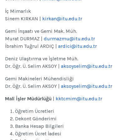
İç Mimarlık
Sinem KIRKAN |
kirkan@itu.edu.tr
Gemi İnşaatı ve Gemi Mak. Müh.
Murat DURMAZ |
durmazmu@itu.edu.tr
İbrahim Tuğrul ARDIÇ |
ardici@itu.edu.tr
Deniz Ulaştırma ve İşletme Müh.
Dr. Öğr. Ü. Selim AKSOY |
aksoyselim@itu.edu.tr
Gemi Makineleri Mühendisliği
Dr. Öğr. Ü. Selim AKSOY |
aksoyselim@itu.edu.tr
Mali İşler Müdürlüğü
|
kktcmim@itu.edu.tr
Öğretim Ücretleri
Dekont Gönderimi
Banka Hesap Bilgileri
Öğretim Ücret İadesi