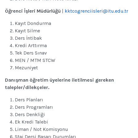
Öğrenci İşleri Müdürlüğü
|
kktcogrenciisleri@itu.edu.tr
Kayıt Dondurma
Kayıt Silme
Ders İntibak
Kredi Arttırma
Tek Ders Sınav
MEN / MTM STCW
Mezuniyet
Danışman öğretim üyelerine iletilmesi gereken
talepler/dilekçeler.
Ders Planları
Ders Programları
Ders Denkliği
Ek Kredi Talebi
Liman / Not Komisyonu
Staj Dersi Başarı Durumları